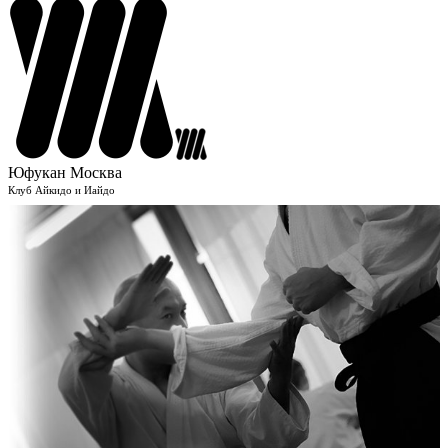
Юфукан Москва
Клуб Айкидо и Иайдо