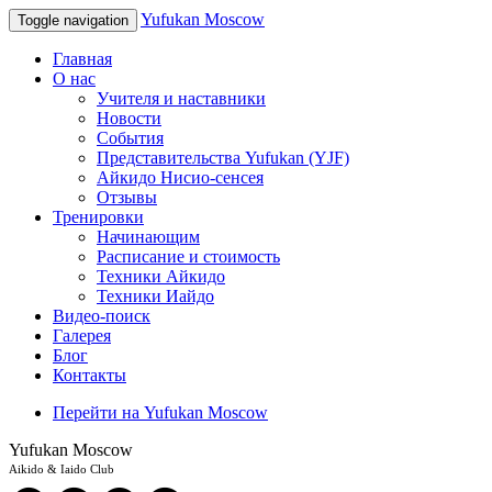
Yufukan Moscow
Toggle navigation
Главная
О нас
Учителя и наставники
Новости
События
Представительства Yufukan (YJF)
Айкидо Нисио-сенсея
Отзывы
Тренировки
Начинающим
Расписание и стоимость
Техники Айкидо
Техники Иайдо
Видео-поиск
Галерея
Блог
Контакты
Перейти на Yufukan Moscow
Yufukan Moscow
Aikido & Iaido Club